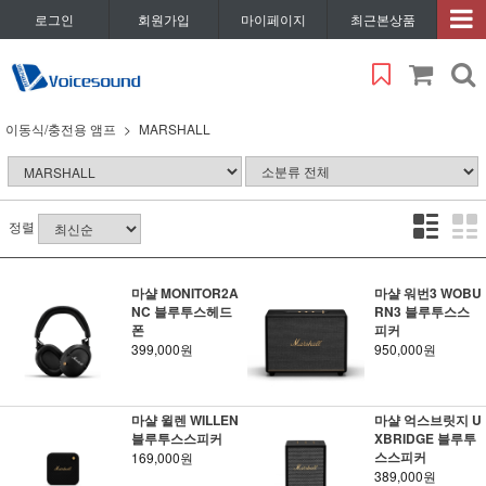
로그인
회원가입
마이페이지
최근본상품
이동식/충전용 앰프
MARSHALL
정렬
마샬 MONITOR2A
마샬 워번3 WOBU
NC 블루투스헤드
RN3 블루투스스
폰
피커
399,000원
950,000원
마샬 윌렌 WILLEN
마샬 억스브릿지 U
블루투스스피커
XBRIDGE 블루투
스스피커
169,000원
389,000원