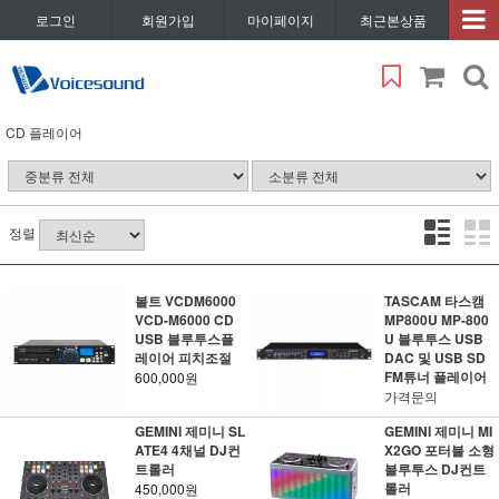
로그인
회원가입
마이페이지
최근본상품
CD 플레이어
정렬
볼트 VCDM6000
TASCAM 타스캠
VCD-M6000 CD
MP800U MP-800
USB 블루투스플
U 블루투스 USB
레이어 피치조절
DAC 및 USB SD
FM튜너 플레이어
600,000원
가격문의
GEMINI 제미니 SL
GEMINI 제미니 MI
ATE4 4채널 DJ컨
X2GO 포터블 소형
트롤러
블루투스 DJ컨트
롤러
450,000원