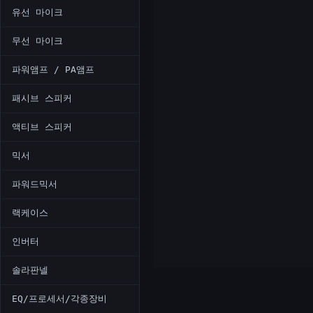
유선 마이크
무선 마이크
파워앰프 / PA앰프
패시브 스피커
액티브 스피커
믹서
파워드믹서
랙케이스
인버터
솔라판넬
EQ/프로세서/각종장비