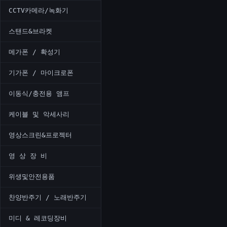
CCTV카메라/녹화기
스탠드&브라켓
메가폰 / 확성기
기가폰 / 마이크로폰
이동식/충전용 앰프
케이블 및 악세사리
영상스크린&프로젝터
영 상 장 비
위생및안전용품
찬양반주기 / 노래반주기
미디 & 레코딩장비