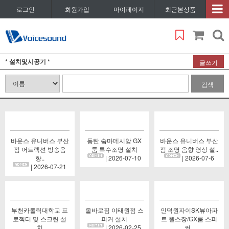
로그인
회원가입
마이페이지
최근본상품
* 설치및시공기 *
글쓰기
검색
바운스 유니버스 부산
동탄 숨마데시앙 GX
바운스 유니버스 부산
점 어트랙션 방송음
룸 특수조명 설치
점 조명 음향 영상 설..
향..
| 2026-07-10
| 2026-07-6
| 2026-07-21
부천카톨릭대학교 프
올바로짐 이태원점 스
인덕원자이SK뷰아파
로젝터 및 스크린 설
피커 설치
트 헬스장/GX룸 스피
치
| 2026-02-25
커..