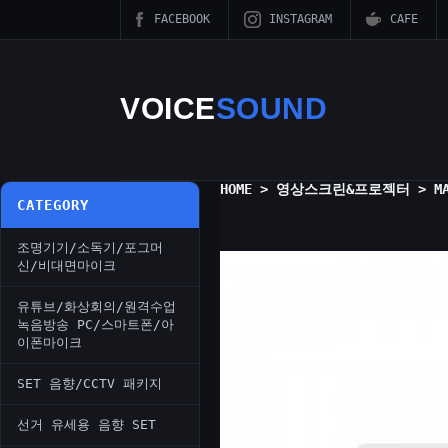
FACEBOOK
INSTAGRAM
CAFE
VOICE
SOUND
HOME
>
영상스크린&프로젝터
>
M
CATEGORY
조명기기/소독기/포그머
신/비대면마이크
유튜브/화상회의/원격수업
녹음방송 PC/스마트폰/아
이폰마이크
SET 음향/CCTV 패키지
선거 유세용 음향 SET