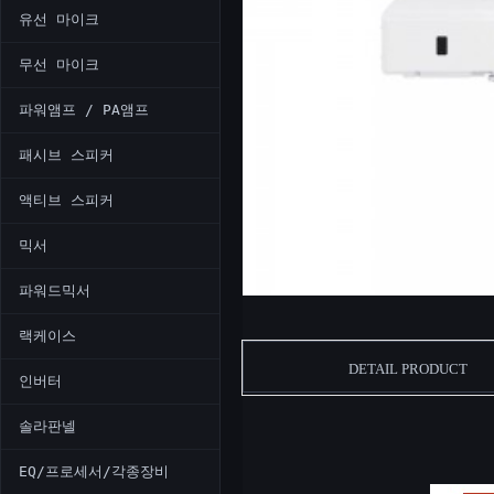
유선 마이크
무선 마이크
파워앰프 / PA앰프
패시브 스피커
액티브 스피커
믹서
파워드믹서
랙케이스
DETAIL PRODUCT
인버터
솔라판넬
EQ/프로세서/각종장비