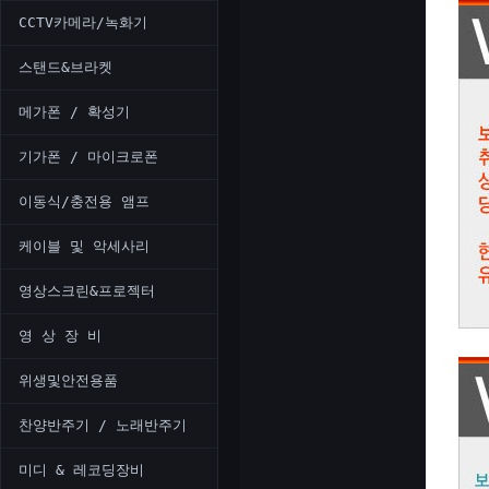
CCTV카메라/녹화기
스탠드&브라켓
메가폰 / 확성기
기가폰 / 마이크로폰
이동식/충전용 앰프
케이블 및 악세사리
영상스크린&프로젝터
영 상 장 비
위생및안전용품
찬양반주기 / 노래반주기
미디 & 레코딩장비