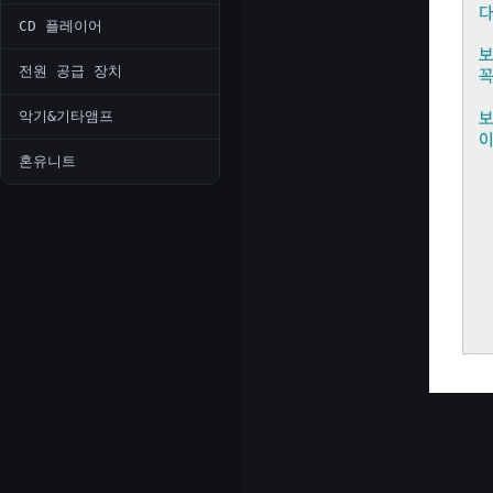
CD 플레이어
전원 공급 장치
악기&기타앰프
혼유니트