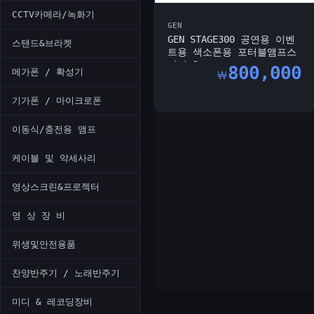
CCTV카메라/녹화기
GEN
GEN STAGE300 공연용 이벤
스탠드&브라켓
트용 색소폰용 포터블앰프스
피커 3...
800,000
메가폰 / 확성기
￦
기가폰 / 마이크로폰
이동식/충전용 앰프
케이블 및 악세사리
영상스크린&프로젝터
영 상 장 비
위생및안전용품
찬양반주기 / 노래반주기
미디 & 레코딩장비