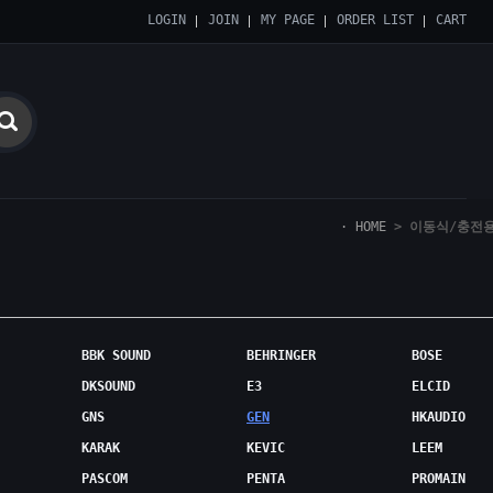
LOGIN
JOIN
MY PAGE
ORDER LIST
CART
HOME
>
이동식/충전
BBK SOUND
BEHRINGER
BOSE
DKSOUND
E3
ELCID
GNS
GEN
HKAUDIO
KARAK
KEVIC
LEEM
PASCOM
PENTA
PROMAIN