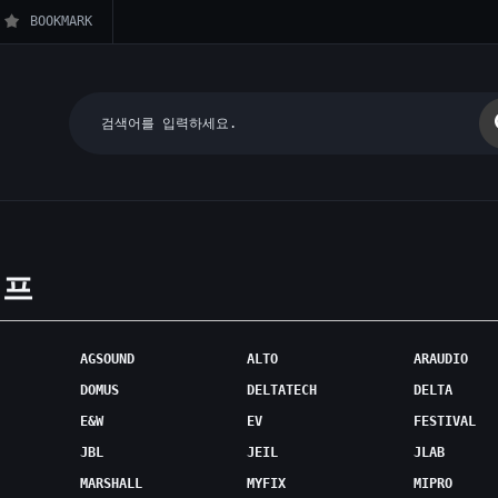
BOOKMARK
앰프
AGSOUND
ALTO
ARAUDIO
DOMUS
DELTATECH
DELTA
E&W
EV
FESTIVAL
JBL
JEIL
JLAB
MARSHALL
MYFIX
MIPRO