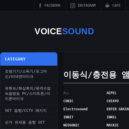
FACEBOOK
INSTAGRAM
CAFE
VOICE
SOUND
CATEGORY
조명기기/소독기/포그머
이동식/충전용 
신/비대면마이크
유튜브/화상회의/원격수업
ALL
AEPEL
녹음방송 PC/스마트폰/아
이폰마이크
CONIC
CHIAYO
Electrosound
ENTER GRAIN
SET 음향/CCTV 패키지
INNIT
INKEL
선거 유세용 음향 SET
NEOSONIC
MACKIE