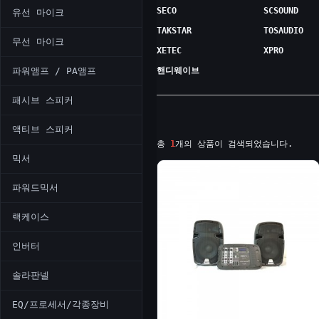
SECO
SCSOUND
유선 마이크
TAKSTAR
TOSAUDIO
무선 마이크
XETEC
XPRO
파워앰프 / PA앰프
핸디웨이브
패시브 스피커
액티브 스피커
총
1
개의 상품이 검색되었습니다.
믹서
파워드믹서
랙케이스
인버터
솔라판넬
EQ/프로세서/각종장비