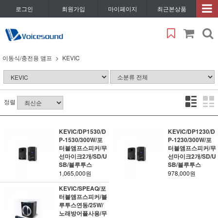
로그인
회원가입
마이페이지
최근본상품
이동식/충전용 앰프
KEVIC
정렬
KEVIC/DP1530/D
KEVIC/DP1230/D
P-1530/300W/포
P-1230/300W/포
터블앰프스피커/무
터블앰프스피커/무
선마이크2개/SD/U
선마이크2개/SD/U
SB/블루투스
SB/블루투스
1,065,000원
978,000원
KEVIC/SPEAQ/포
터블앰프스피커/블
루투스연동/25W/
노래방어플사용/무