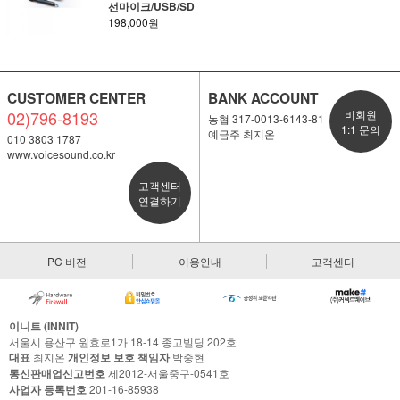
선마이크/USB/SD
198,000원
CUSTOMER CENTER
BANK ACCOUNT
02)796-8193
비회원
농협 317-0013-6143-81
1:1 문의
예금주 최지온
010 3803 1787
www.voicesound.co.kr
고객센터
연결하기
PC 버전
이용안내
고객센터
이니트 (INNIT)
서울시 용산구 원효로1가 18-14 종고빌딩 202호
대표
최지온
개인정보 보호 책임자
박중현
통신판매업신고번호
제2012-서울중구-0541호
사업자 등록번호
201-16-85938